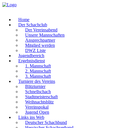
Home
Der Schachclub
Der Vereinsabend
Unsere Mannschaften
Ansprechpartner
Mitglied werden
DWZ Liste
Jugendbereich
Ergebnisdienst
1. Mannschaft
2. Mannschaft
3. Mannschaft
Turniere des Vereins
Blitzturnier
Schnellschach
Stadtmeisterschaft
Weihnachtsblitz
Vereinspokal
Jugend Open
Links ins Web
Deutscher Schachbund
Hessischer Schachverband