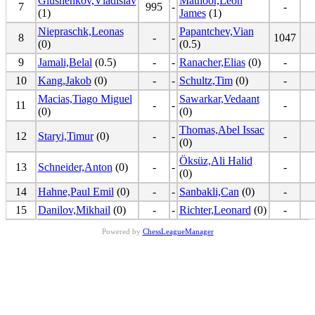
Glushenkov,Vladislav
Mathoor,Leon
7
995
-
-
(1)
James
(1)
Niepraschk,Leonas
Papantchev,Vian
8
-
-
1047
(0)
(0.5)
9
Jamali,Belal
(0.5)
-
-
Ranacher,Elias
(0)
-
10
Kang,Jakob
(0)
-
-
Schultz,Tim
(0)
-
Macias,Tiago Miguel
Sawarkar,Vedaant
11
-
-
-
(0)
(0)
Thomas,Abel Issac
12
Staryi,Timur
(0)
-
-
-
(0)
Öksüz,Ali Halid
13
Schneider,Anton
(0)
-
-
-
(0)
14
Hahne,Paul Emil
(0)
-
-
Sanbakli,Can
(0)
-
15
Danilov,Mikhail
(0)
-
-
Richter,Leonard
(0)
-
Powered by
ChessLeagueManager