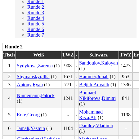
Runde 1
Runde 2
Runde 3
Runde 4
Runde 5
Runde 6
Runde 7
Runde 2
Tisch
Weiß
TWZ
-
Schwarz
TWZ
Er
Sandoulov,Kaloyan
1
Sydykova,Zarema
(1)
908
-
1473
(1)
2
Shymanskyi,Illia
(1)
1671
-
Hammer,Jonah
(1)
953
3
Antony,Ryan
(1)
771
-
Beljith,Advaith
(1)
1336
Bonnard
Ninnemann,Patrick
4
1241
-
Nikiforova,Dimitri
841
(1)
(1)
Mohammad
5
Erke,Georg
(1)
-
-
1198
Reza,Ali
(1)
Danilov,Vladimir
6
Jamali,Yasmin
(1)
1104
-
-
(1)