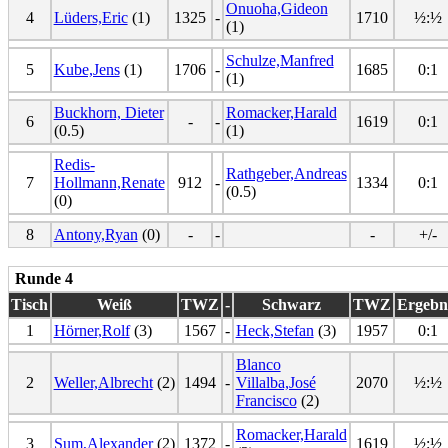
Onuoha,Gideon
4
Lüders,Eric
(1)
1325
-
1710
½:½
(1)
Schulze,Manfred
5
Kube,Jens
(1)
1706
-
1685
0:1
(1)
Buckhorn, Dieter
Romacker,Harald
6
-
-
1619
0:1
(0.5)
(1)
Redis-
Rathgeber,Andreas
7
Hollmann,Renate
912
-
1334
0:1
(0.5)
(0)
8
Antony,Ryan
(0)
-
-
-
+/-
Runde 4
Tisch
Weiß
TWZ
-
Schwarz
TWZ
Ergebn
1
Hörner,Rolf
(3)
1567
-
Heck,Stefan
(3)
1957
0:1
Blanco
2
Weller,Albrecht
(2)
1494
-
Villalba,José
2070
½:½
Francisco
(2)
Romacker,Harald
3
Sum,Alexander
(2)
1372
-
1619
½:½