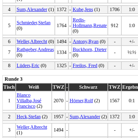
4
Sum,Alexander
(1)
1372
-
Kube,Jens
(1)
1706
1:0
Redis-
Schmieder,Stefan
5
1764
-
Hollmann,Renate
912
1:0
(0)
(0)
6
Weller,Albrecht
(0)
1494
-
Antony,Ryan
(0)
-
+/-
Rathgeber,Andreas
Buckhorn, Dieter
7
1334
-
-
½:½
(0)
(0)
8
Lüders,Eric
(0)
1325
-
Freilos, Fred
(0)
-
+/-
Runde 3
Tisch
Weiß
TWZ
-
Schwarz
TWZ
Ergebn
Blanco
1
Villalba,José
2070
-
Hörner,Rolf
(2)
1567
0:1
Francisco
(2)
2
Heck,Stefan
(2)
1957
-
Sum,Alexander
(2)
1372
1:0
Weller,Albrecht
3
1494
-
-
+/-
(1)