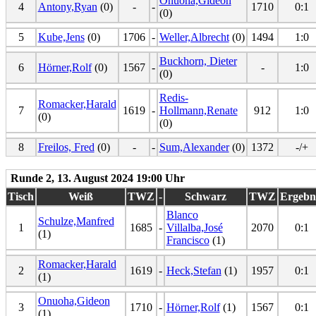
Onuoha,Gideon
4
Antony,Ryan
(0)
-
-
1710
0:1
(0)
5
Kube,Jens
(0)
1706
-
Weller,Albrecht
(0)
1494
1:0
Buckhorn, Dieter
6
Hörner,Rolf
(0)
1567
-
-
1:0
(0)
Redis-
Romacker,Harald
7
1619
-
Hollmann,Renate
912
1:0
(0)
(0)
8
Freilos, Fred
(0)
-
-
Sum,Alexander
(0)
1372
-/+
Runde 2, 13. August 2024 19:00 Uhr
Tisch
Weiß
TWZ
-
Schwarz
TWZ
Ergebn
Blanco
Schulze,Manfred
1
1685
-
Villalba,José
2070
0:1
(1)
Francisco
(1)
Romacker,Harald
2
1619
-
Heck,Stefan
(1)
1957
0:1
(1)
Onuoha,Gideon
3
1710
-
Hörner,Rolf
(1)
1567
0:1
(1)