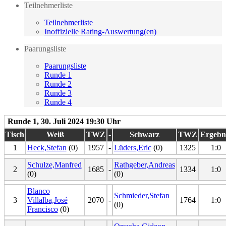
Teilnehmerliste
Teilnehmerliste
Inoffizielle Rating-Auswertung(en)
Paarungsliste
Paarungsliste
Runde 1
Runde 2
Runde 3
Runde 4
Runde 1, 30. Juli 2024 19:30 Uhr
Tisch
Weiß
TWZ
-
Schwarz
TWZ
Ergebn
1
Heck,Stefan
(0)
1957
-
Lüders,Eric
(0)
1325
1:0
Schulze,Manfred
Rathgeber,Andreas
2
1685
-
1334
1:0
(0)
(0)
Blanco
Schmieder,Stefan
3
Villalba,José
2070
-
1764
1:0
(0)
Francisco
(0)