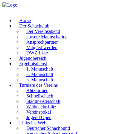
Home
Der Schachclub
Der Vereinsabend
Unsere Mannschaften
Ansprechpartner
Mitglied werden
DWZ Liste
Jugendbereich
Ergebnisdienst
1. Mannschaft
2. Mannschaft
3. Mannschaft
Turniere des Vereins
Blitzturnier
Schnellschach
Stadtmeisterschaft
Weihnachtsblitz
Vereinspokal
Jugend Open
Links ins Web
Deutscher Schachbund
Hessischer Schachverband