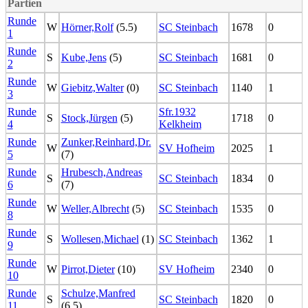
Partien
Runde
W
Hörner,Rolf
(5.5)
SC Steinbach
1678
0
1
Runde
S
Kube,Jens
(5)
SC Steinbach
1681
0
2
Runde
W
Giebitz,Walter
(0)
SC Steinbach
1140
1
3
Runde
Sfr.1932
S
Stock,Jürgen
(5)
1718
0
4
Kelkheim
Runde
Zunker,Reinhard,Dr.
W
SV Hofheim
2025
1
5
(7)
Runde
Hrubesch,Andreas
S
SC Steinbach
1834
0
6
(7)
Runde
W
Weller,Albrecht
(5)
SC Steinbach
1535
0
8
Runde
S
Wollesen,Michael
(1)
SC Steinbach
1362
1
9
Runde
W
Pirrot,Dieter
(10)
SV Hofheim
2340
0
10
Runde
Schulze,Manfred
S
SC Steinbach
1820
0
11
(6.5)